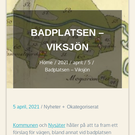
BADPLATSEN –
VIKSJÖN
Home
2021
april
5
Badplatsen – Viksjön
5 april, 2021
Nyheter
Okategoriserat
Kommunen
och
Nysäter
håller på att ta fram ett
förslag för vägen, bland annat vid badplatsen