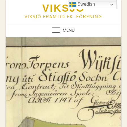
Skip
Swedish
VIKSJÖ
to
content
VIKSJÖ FRAMTID EK. FÖRENING
MENU