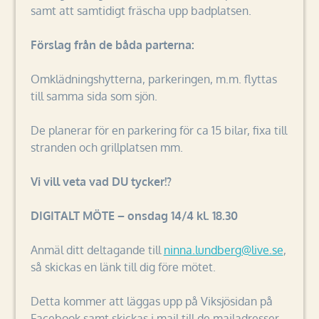
samt att samtidigt fräscha upp badplatsen.
Förslag från de båda parterna:
Omklädningshytterna, parkeringen, m.m. flyttas
till samma sida som sjön.
De planerar för en parkering för ca 15 bilar, fixa till
stranden och grillplatsen mm.
Vi vill veta vad DU tycker!?
DIGITALT MÖTE – onsdag 14/4 kl. 18.30
Anmäl ditt deltagande till
ninna.lundberg@live.se
,
så skickas en länk till dig före mötet.
Detta kommer att läggas upp på Viksjösidan på
Facebook samt skickas i mail till de mailadresser