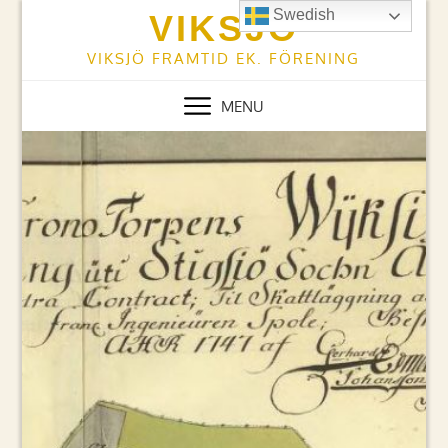
Skip
Swedish
VIKSJÖ
to
content
VIKSJÖ FRAMTID EK. FÖRENING
MENU